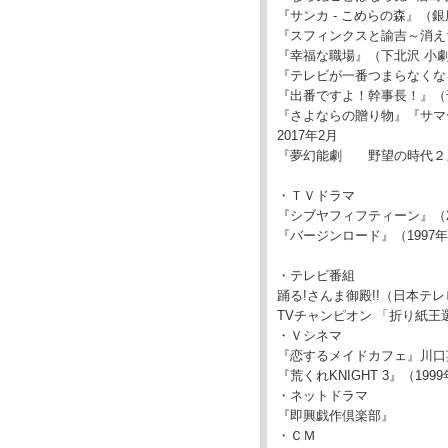
『サンカ - こめらの森』（
『スフィンクスと諭吉～消えち
『幸福な職場』（下北沢 小
『テレビが一番つまらなくな
『出番ですよ！幹事長！
『さよならの贈り物』『サマ
2017年2月
『夢幻能劇 野望の時代
・ＴＶドラマ
『シブヤフィフティーン』（
『バージンロード』（199
・テレビ番組
踊る!さんま御殿!!（日本テ
TVチャンピオン 「折り紙
・Ｖシネマ
『恋するメイドカフェ』川口英樹
『荒くれKNIGHT 3』（199
・ネットドラマ
『即興戯作倶楽部』
・ＣＭ