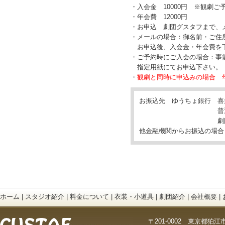
・入会金 10000円 ※観劇
・年会費 12000円
・お申込 劇団グスタフまで、
・メールの場合：御名前・ご住所
お申込後、入会金・年会費を
・ご予約時にご入会の場合：事
指定用紙にてお申込下さい。
・
観劇と同時に申込みの場合 年会
お振込先 ゆうちょ銀行 喜
普通口座 1007
劇団グスタ
他金融機関からお振込の場合
ホーム
|
スタジオ紹介
|
料金について
|
衣装・小道具
|
劇団紹介
|
会社概要
|
〒201-0002 東京都狛江市