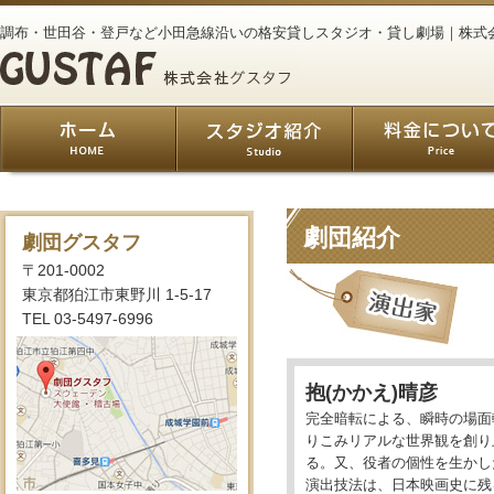
調布・世田谷・登戸など小田急線沿いの格安貸しスタジオ・貸し劇場｜株式
劇団紹介
劇団グスタフ
〒201-0002
東京都狛江市東野川 1-5-17
TEL 03-5497-6996
抱(かかえ)晴彦
完全暗転による、瞬時の場面
りこみリアルな世界観を創り
る。又、役者の個性を生かし
演出技法は、日本映画史に残