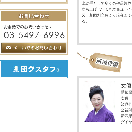
出助手として多くの作品製作
立ち上げTV・CMの演出、
又、劇団創立時より現在までの
る。
女優：
愛知
女優
染織
公益
新潟
ダイ