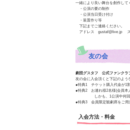
一緒により良い舞台を創作して
・公演の要の制作
・公演当日受け付け
・装置作り等
下記までご連絡ください。
アドレス gustaf@live.j
友の会
劇団グスタフ 公式ファンクラ
友の会に入会頂くと下記のよう
●特典1 チケット購入代金が1
●特典2 お連れ様2名様(会員本
しかも、1公演中何回観て
●特典3 会員限定観劇席をご
入会方法・料金