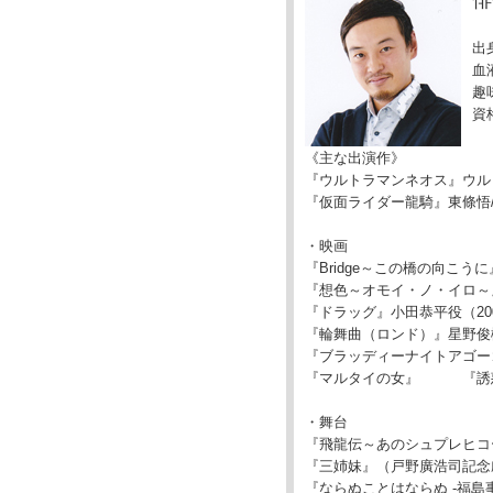
俳
出身
血
趣
資
《主な出演作》
『ウルトラマンネオス』ウルト
『仮面ライダー龍騎』東條悟/
・映画
『Bridge～この橋の向こう
『想色～オモイ・ノ・イロ～』
『ドラッグ』小田恭平役（20
『輪舞曲（ロンド）』星野俊樹
『ブラッディーナイトアゴ
『マルタイの女』 『
・舞台
『飛龍伝～あのシュプレヒコ
『三姉妹』（戸野廣浩司
『ならぬことはならぬ -福島