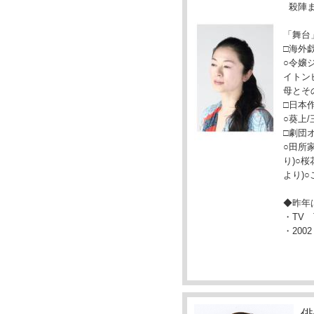
殺陣ま
「舞
□海外
○令嬢
イトン
母とそ
□日本
○葵上
□劇団
○田所
り)○
より)
◆昨年
・TV
・20