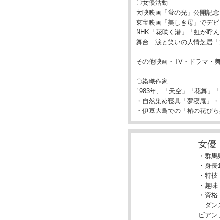
〇女優活動
大映映画「蛍の光」公開記念
東宝映画「美しき母」でデビ
NHK「花咲く港」「虹が呼ん
舞台 涙と笑いの人情芝居「
その他映画・TV・ドラマ・
〇染織作家
1983年、「天空」「花舞
・自然染め寝具「夢寝庵」・
・伊豆大島での「椿の花びら
女優：
・群馬
・身長1
・特技
・趣味
・資格
ダンス
ビアン